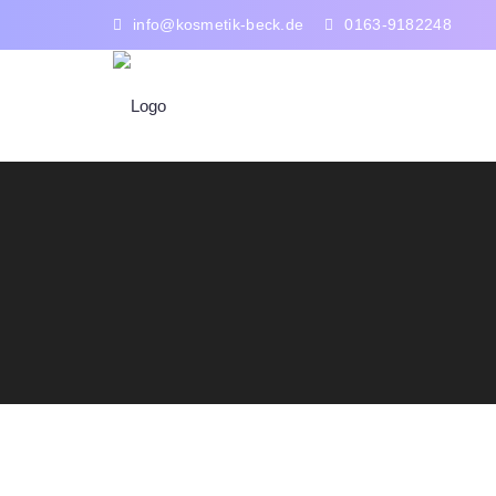
info@kosmetik-beck.de
0163-9182248