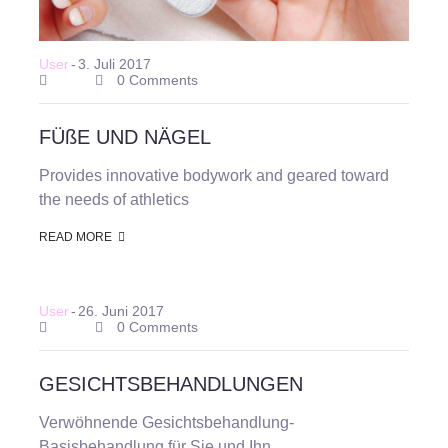
User
-
3. Juli 2017
0 Comments
FÜßE UND NÄGEL
Provides innovative bodywork and geared toward
the needs of athletics
READ MORE
User
-
26. Juni 2017
0 Comments
GESICHTSBEHANDLUNGEN
Verwöhnende Gesichtsbehandlung-
Basisbehandlung für Sie und Ihn